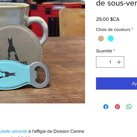
de sous-ve
Prix
29,00 $CA
Choix de couleurs
*
Quantité
*
Aj
teille aimanté 
à l'effigie de Division Canine 